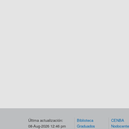
Última actualización:
Biblioteca
CENBA
08-Aug-2026 12:46 pm
Graduados
Nodocent