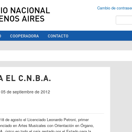
IO NACIONAL
Cambio de contrase
ENOS AIRES
Buscar
O
COOPERADORA
CONTACTO
ed aquí
 EL C.N.B.A.
s 05 de septiembre de 2012
18 de agosto el Licenciado Leonardo Petroni, primer
cenciado en Artes Musicales con Orientación en Órgano,
, único en todo el país rentado por el Estado para la