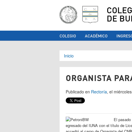
COLEG
DE BU
COLEGIO
ACADÉMICO
INGRES
Se encuentra ust
Inicio
ORGANISTA PARA
Publicado en
Rectoría
, el miércole
El pasado 
egresado del IUNA con el título de Li
accedió al cargo de Organista del CNBA