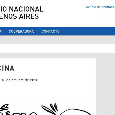
IO NACIONAL
Cambio de contrase
ENOS AIRES
Buscar
O
COOPERADORA
CONTACTO
ed aquí
CINA
s 18 de octubre de 2016