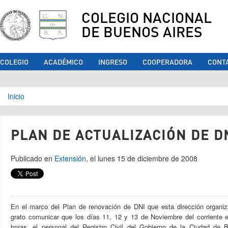
COLEGIO NACIONAL
DE BUENOS AIRES
COLEGIO
ACADÉMICO
INGRESO
COOPERADORA
CONT
Se encuentra usted aquí
Inicio
PLAN DE ACTUALIZACIÓN DE D
Publicado en
Extensión
, el lunes 15 de diciembre de 2008
En el marco del Plan de renovación de DNI que esta dirección organi
grato comunicar que los días 11, 12 y 13 de Noviembre del corriente e
horas, el personal del Registro Civil del Gobierno de la Ciudad de 