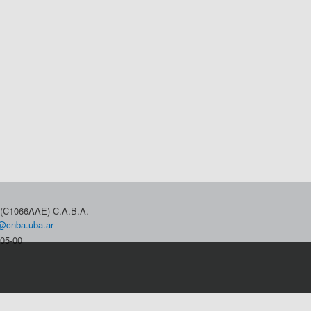
3 (C1066AAE) C.A.B.A.
@cnba.uba.ar
05-00