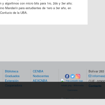
ón y algoritmos con micro bits para 1ro, 2do y 3er año;
hino Mandarín para estudiantes de 1ero a 3er año, en
o Confucio de la UBA.
Biblioteca
CENBA
Bolívar 26
Graduados
Nodocentes
informes
Extensión
AEXCNBA
CUE: 02900
Cooperadora
Contacto