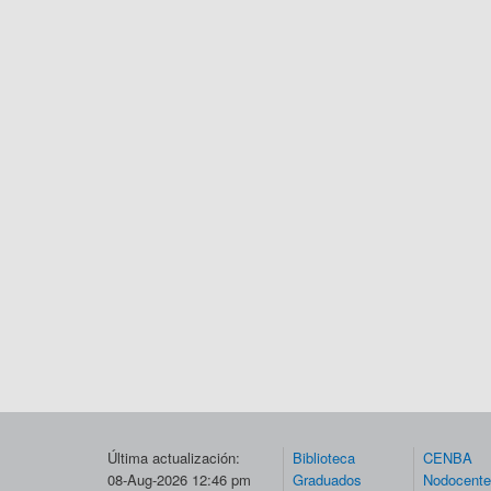
Última actualización:
Biblioteca
CENBA
08-Aug-2026 12:46 pm
Graduados
Nodocent