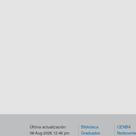
Última actualización:
Biblioteca
CENBA
08-Aug-2026 12:46 pm
Graduados
Nodocent