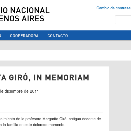
IO NACIONAL
Cambio de contrase
ENOS AIRES
Buscar
O
COOPERADORA
CONTACTO
ed aquí
TA GIRÓ, IN MEMORIAM
 de diciembre de 2011
cimiento de la profesora Margarita Giró, antigua docente de
 la familia en este doloroso momento.