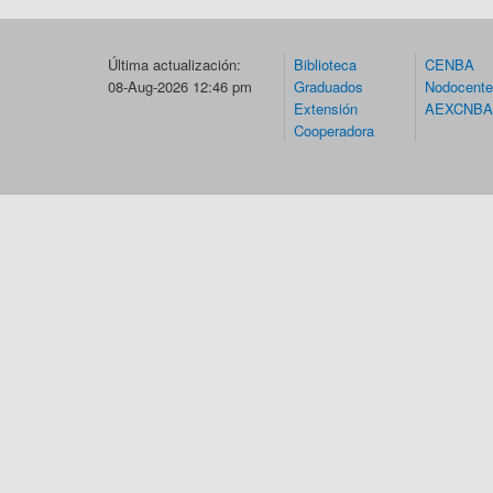
Última actualización:
Biblioteca
CENBA
08-Aug-2026 12:46 pm
Graduados
Nodocent
Extensión
AEXCNBA
Cooperadora