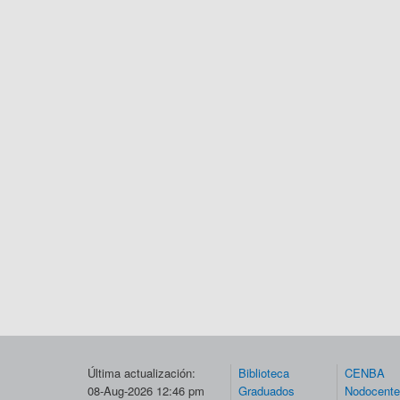
Última actualización:
Biblioteca
CENBA
08-Aug-2026 12:46 pm
Graduados
Nodocent