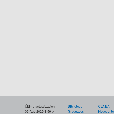
Última actualización:
Biblioteca
CENBA
06-Aug-2026 3:59 pm
Graduados
Nodocent