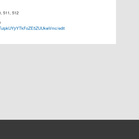
0, 511, 512
a
0B0TuipkUYjrYTkFoZE5ZUUkwVmc/edit