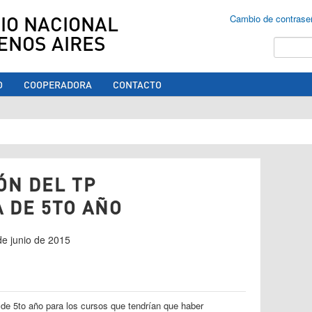
IO NACIONAL
Cambio de contrase
ENOS AIRES
Buscar
O
COOPERADORA
CONTACTO
ed aquí
N DEL TP
 DE 5TO AÑO
 de junio de 2015
de 5to año para los cursos que tendrían que haber