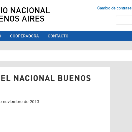
IO NACIONAL
Cambio de contrase
ENOS AIRES
Buscar
O
COOPERADORA
CONTACTO
ed aquí
DEL NACIONAL BUENOS
 de noviembre de 2013