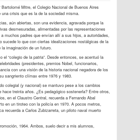
r Bartolomé Mitre, el Colegio Nacional de Buenos Aires
 una crisis que es la de la sociedad misma.
as, aún abiertas, son una evidencia, agravada porque la
tivas desmesuradas, alimentadas por las representaciones
n a muchos padres que envían allí a sus hijos, a autoridades,
 sucede lo que con ciertas idealizaciones nostálgicas de la
la imaginación de un futuro.
 el “colegio de la patria”. Desde entonces, se acentuó la
elebridades (presidentes, premios Nobel, funcionarios,
ancia con una visión de la historia nacional negadora de los
a su sangriento clímax entre 1976 y 1983.
do colegial (y nacional) se mantuvo pese a los cambios
e hace treinta años. ¿Es pedagógico sostenerla? Entre otros,
os, en el Claustro Central, recuerda a Fernando Abal
o en un tiroteo con la policía en 1970. A pocos metros,
ca recuerda a Carlos Zubizarreta, un piloto naval muerto
romoción, 1964. Ambos, suelo decir a mis alumnos,