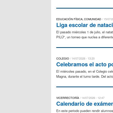
EDUCACIÓN FÍSICA, COMUNIDAD
15/07/2
Liga escolar de nataci
​El pasado miércoles 1 de julio, el nat
PILÚ", un torneo que nuclea a diferent
COLEGIO
14/07/2026 - 13:20
Celebramos el acto po
El miércoles pasado, en el Colegio cel
Magna, durante el turno tarde. Del acto
VICERRECTORÍA
14/07/2026 - 12:47
Calendario de exámen
En este periodo pueden rendir alumnos 