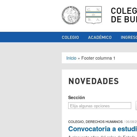
COLEG
DE BU
COLEGIO
ACADÉMICO
INGRES
Se encuentra ust
Inicio
»
Footer columna 1
NOVEDADES
Sección
COLEGIO, DERECHOS HUMANOS
06/08/2
Convocatoria a estud