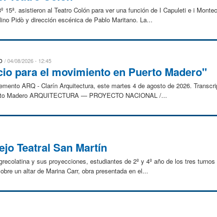
º 15ª. asistieron al Teatro Colón para ver una función de I Capuleti e i Monte
ino Pidò y dirección escénica de Pablo Maritano. La...
D
04/08/2026 - 12:45
cio para el movimiento en Puerto Madero"
lemento ARQ - Clarín Arquitectura, este martes 4 de agosto de 2026. Transcri
 Puerto Madero ARQUITECTURA — PROYECTO NACIONAL /...
ejo Teatral San Martín
 grecolatina y sus proyecciones, estudiantes de 2º y 4º año de los tres turno
sobre un altar de Marina Carr, obra presentada en el...