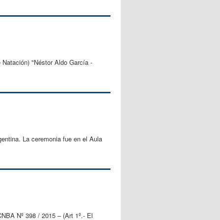
e Natación) "Néstor Aldo García -
gentina. La ceremonia fue en el Aula
CNBA Nº 398 / 2015 – (Art 1º.- El