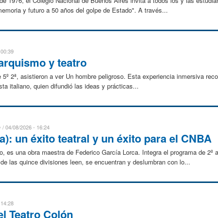
e 1976, el Colegio Nacional de Buenos Aires invita a todos los y las estudia
emoria y futuro a 50 años del golpe de Estado". A través...
 00:39
narquismo y teatro
de 5º 2ª, asistieron a ver Un hombre peligroso. Esta experiencia inmersiva reco
ta italiano, quien difundió las ideas y prácticas...
D
04/08/2026 - 16:24
a): un éxito teatral y un éxito para el CNBA
, es una obra maestra de Federico García Lorca. Integra el programa de 2º añ
de las quince divisiones leen, se encuentran y deslumbran con lo...
 14:28
el Teatro Colón