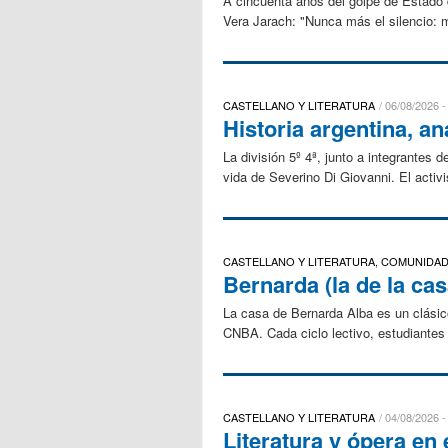
A cincuenta años del golpe de Estado d
Vera Jarach: "Nunca más el silencio: m
CASTELLANO Y LITERATURA
06/08/2026 -
Historia argentina, a
La división 5º 4ª, junto a integrantes 
vida de Severino Di Giovanni. El activis
CASTELLANO Y LITERATURA, COMUNIDA
Bernarda (la de la cas
La casa de Bernarda Alba es un clásico
CNBA. Cada ciclo lectivo, estudiantes 
CASTELLANO Y LITERATURA
04/08/2026 -
Literatura y ópera en 