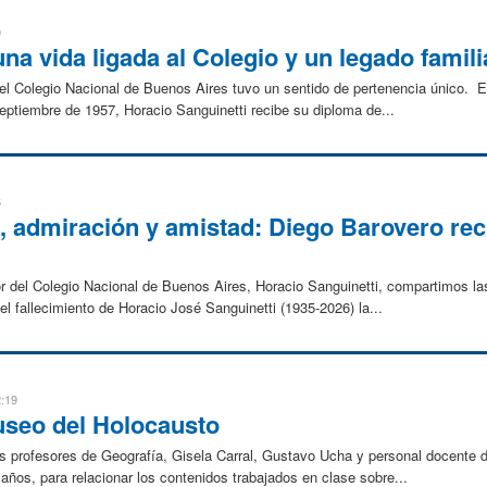
0
na vida ligada al Colegio y un legado famili
el Colegio Nacional de Buenos Aires tuvo un sentido de pertenencia único. En
ptiembre de 1957, Horacio Sanguinetti recibe su diploma de...
6
o, admiración y amistad: Diego Barovero re
r del Colegio Nacional de Buenos Aires, Horacio Sanguinetti, compartimos las
el fallecimiento de Horacio José Sanguinetti (1935-2026) la...
2:19
useo del Holocausto
s profesores de Geografía, Gisela Carral, Gustavo Ucha y personal docente del 
ños, para relacionar los contenidos trabajados en clase sobre...