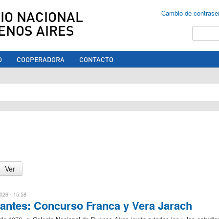
IO NACIONAL
Cambio de contrase
ENOS AIRES
Buscar
O
COOPERADORA
CONTACTO
ed aquí
026 - 15:58
iantes: Concurso Franca y Vera Jarach