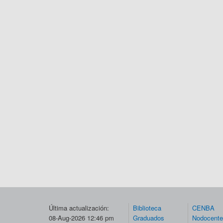
Última actualización:
Biblioteca
CENBA
08-Aug-2026 12:46 pm
Graduados
Nodocent