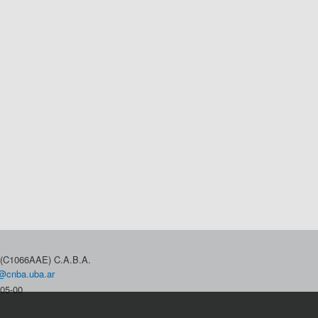
3 (C1066AAE) C.A.B.A.
@cnba.uba.ar
05-00