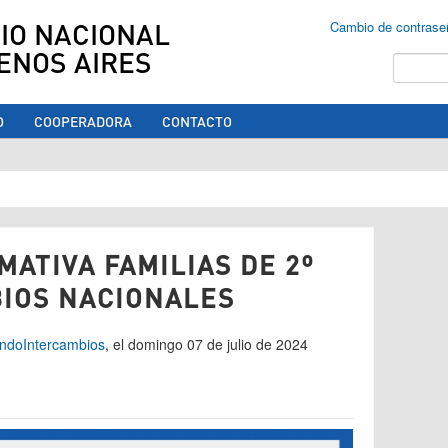
IO NACIONAL
Cambio de contrase
ENOS AIRES
Buscar
O
COOPERADORA
CONTACTO
ed aquí
ATIVA FAMILIAS DE 2º
IOS NACIONALES
undo
Intercambios
, el domingo 07 de julio de 2024