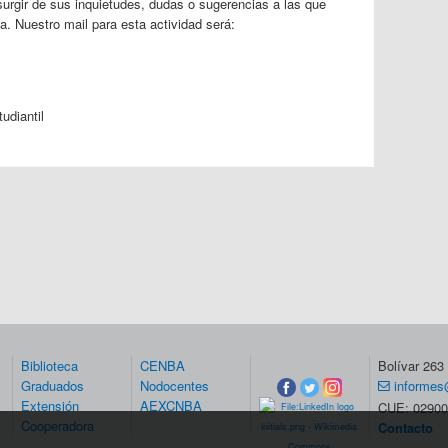
surgir de sus inquietudes, dudas o sugerencias a las que
a. Nuestro mail para esta actividad será:
udiantil
Biblioteca
CENBA
Bolívar 26
Graduados
Nodocentes
informes
Extensión
AEXCNBA
CUE: 02900
Cooperadora
Contacto