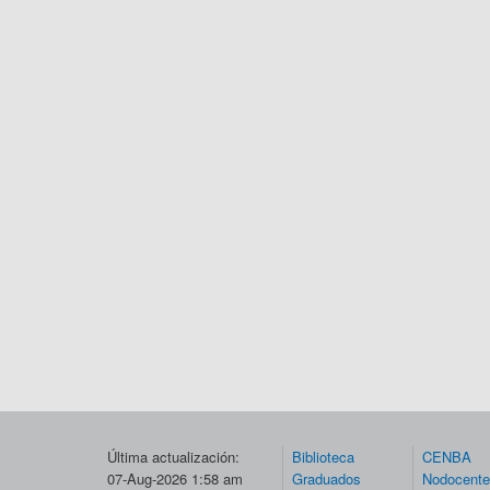
Última actualización:
Biblioteca
CENBA
07-Aug-2026 1:58 am
Graduados
Nodocent