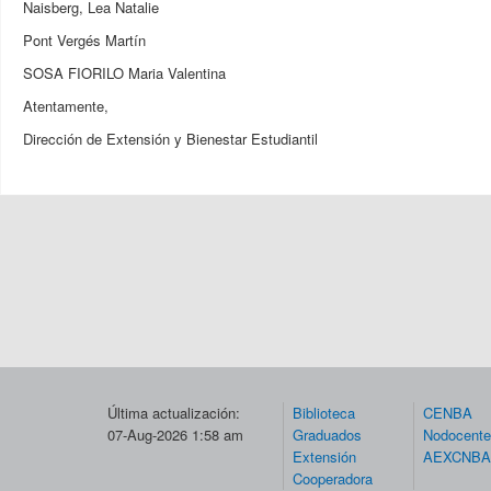
Naisberg, Lea Natalie
Pont Vergés Martín
SOSA FIORILO Maria Valentina
Atentamente,
Dirección de Extensión y Bienestar Estudiantil
Última actualización:
Biblioteca
CENBA
07-Aug-2026 1:58 am
Graduados
Nodocent
Extensión
AEXCNBA
Cooperadora