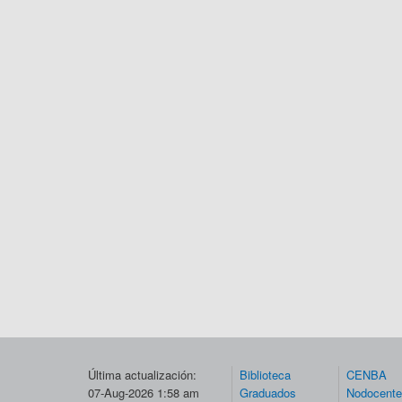
Última actualización:
Biblioteca
CENBA
07-Aug-2026 1:58 am
Graduados
Nodocent