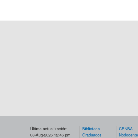
Última actualización:
Biblioteca
CENBA
08-Aug-2026 12:46 pm
Graduados
Nodocent