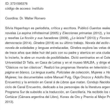
ID: 3731595376
código de acceso: instituto
Coordina: Dr. Walter Romero
Silvia Hopenhayn es periodista, crítica y escritora. Publicó
Cuentos reale
novelas
La espina infinitesimal
(2005) y
Elecciones primarias
(2012), y lo
y reseñas
La ficción y sus hacedores
(2009),
¿Lo leíste?
(2013) y
Ficcio
democracia
(2014).
Ginebra
(2018)
es su último trabajo
. Novela del exili
novela de soledades y lenguas entrelazadas,
Ginebra explora las vetas d
de trece años que debe huir del país con su padre y aterriza en una ciud
lo incierto, le abre un mundo de posibilidades. Dictó seminarios en el Cole
Universidad Di Tella, en Casa de Letras y en el museo MALBA, y dirige el
“Clásicos no tan clásicos”. Realizó los programas literarios en televisión
L
página en blanco, La lengua suelta, Policiales de colección, Mujeres x 
Mujeres;
los documentales sobre Manuel Puig, Olga Orozco y Adolfo Bio
Encuentro) y la emisión en Canal á de
Libros que matan.
Condujo
Nacidos
ciclo de Canal Encuentro, dedicado a los personajes de la literatura argen
Programa Sur de subsidio a la traducción, en Cancillería. Ha recibido los 
Cortázar (Cámara argentina del Libro), Konex de Oro y Premio al Mejor P
2013).