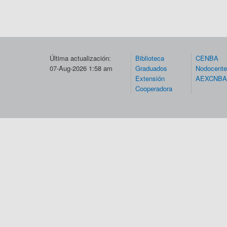
Última actualización:
Biblioteca
CENBA
07-Aug-2026 1:58 am
Graduados
Nodocent
Extensión
AEXCNBA
Cooperadora