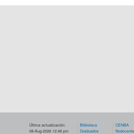
Última actualización:
Biblioteca
CENBA
08-Aug-2026 12:46 pm
Graduados
Nodocent