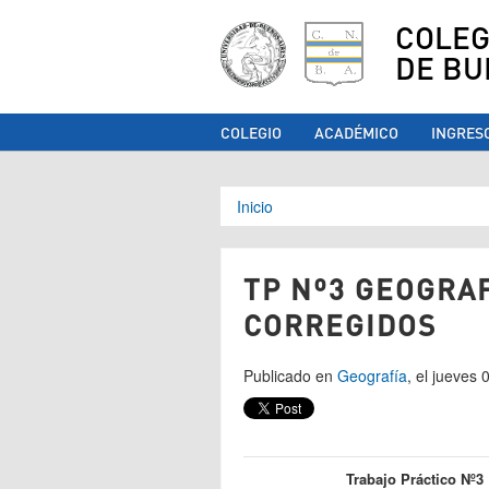
COLEG
DE BU
COLEGIO
ACADÉMICO
INGRES
Se encuentra ust
Inicio
TP Nº3 GEOGRA
CORREGIDOS
Publicado en
Geografía
, el jueves
Trabajo Práctico Nº