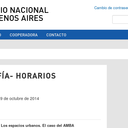
IO NACIONAL
Cambio de contrase
ENOS AIRES
Buscar
O
COOPERADORA
CONTACTO
ed aquí
FÍA- HORARIOS
 09 de octubre de 2014
3 Los espacios urbanos. El caso del AMBA