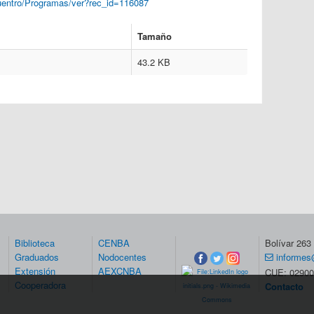
cuentro/Programas/ver?rec_id=116087
Tamaño
43.2 KB
Biblioteca
CENBA
Bolívar 26
Graduados
Nodocentes
informes
Extensión
AEXCNBA
CUE: 02900
Cooperadora
Contacto