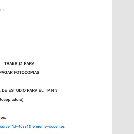
re
TRAER $1 PARA
PAGAR FOTOCOPIAS
 DE ESTUDIO PARA EL TP Nº3
otocopiadora)
dos:
rsos/ver?id=40381&referente=docentes