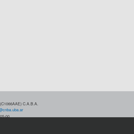
3 (C1066AAE) C.A.B.A.
@cnba.uba.ar
05-00