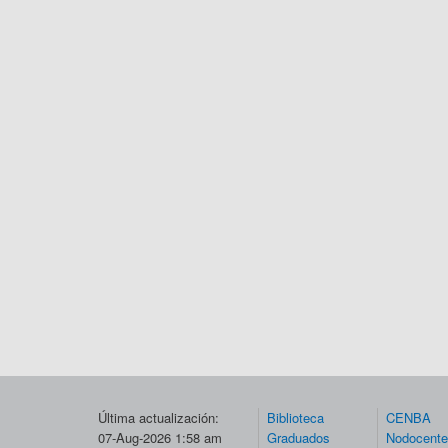
Última actualización:
Biblioteca
CENBA
07-Aug-2026 1:58 am
Graduados
Nodocent