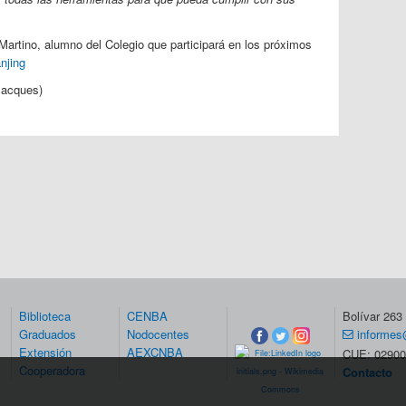
Martino, alumno del Colegio que participará en los próximos
njing
Jacques)
Biblioteca
CENBA
Bolívar 26
Graduados
Nodocentes
informes
Extensión
AEXCNBA
CUE: 02900
Cooperadora
Contacto