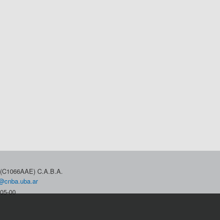
3 (C1066AAE) C.A.B.A.
@cnba.uba.ar
05-00