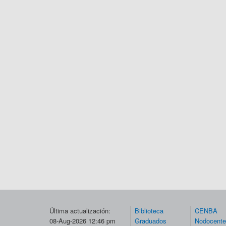
Última actualización:
Biblioteca
CENBA
08-Aug-2026 12:46 pm
Graduados
Nodocent