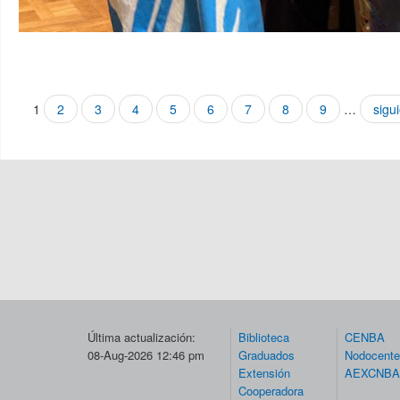
Páginas
1
2
3
4
5
6
7
8
9
…
sigui
Última actualización:
Biblioteca
CENBA
08-Aug-2026 12:46 pm
Graduados
Nodocent
Extensión
AEXCNBA
Cooperadora