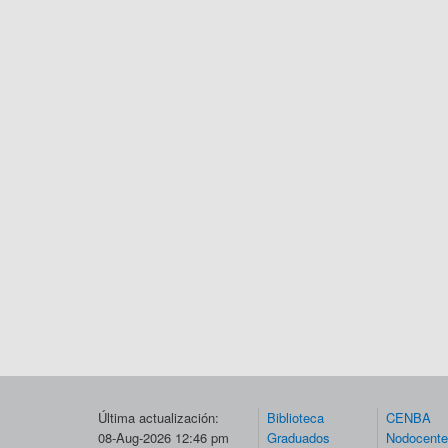
Última actualización:
Biblioteca
CENBA
08-Aug-2026 12:46 pm
Graduados
Nodocent