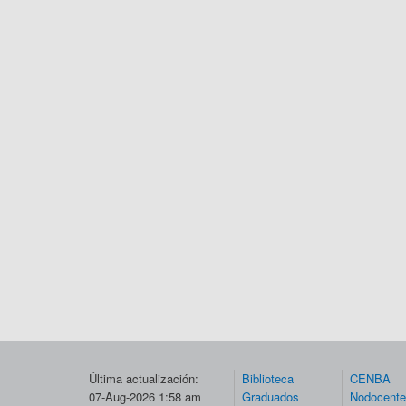
Última actualización:
Biblioteca
CENBA
07-Aug-2026 1:58 am
Graduados
Nodocent