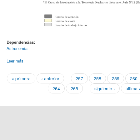
Dependencias:
Astronomía
Leer más
sobre Horarios
Páginas
« primera
‹ anterior
…
257
258
259
260
264
265
…
siguiente ›
última 