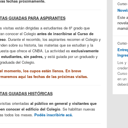
vas fechas próximamente.
Curso 
Novel
ITAS GUIADAS PARA ASPIRANTES
Este a
novela
s visitas están dirigidas a estudiantes de 6º grado que
mamá
ran conocer el Colegio
antes de inscribirse al Curso de
eso
. Durante el recorrido, los aspirantes recorren el Colegio y
Curso 
nden sobre su historia, las materias que se estudian y la
Entre
uesta que ofrece el CNBA. La actividad es
exclusivamente
Ingre
 estudiantes, sin padres,
y está guiada por un graduado y
graduada del Colegio.
Los y 
creden
el momento, los cupos están llenos. En breve
Curso 
rmaremos aquí las fechas de las próximas visitas.
en un 
deberá
ITAS GUIADAS HISTÓRICAS
visitas orientadas
al público en general y visitantes que
en conocer el edificio del Colegio
. Se habilitan nuevas
as todos los meses.
Podés inscribirte acá.