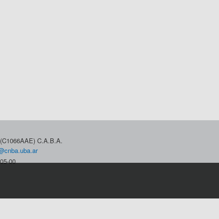
3 (C1066AAE) C.A.B.A.
@cnba.uba.ar
05-00