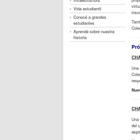
Infraestructura
virt
Vida estudiantil
insc
Conocé a grandes
Tamb
estudiantes
Cole
Aprendé sobre nuestra
historia
Pró
CHA
Una 
Cole
resp
Nue
CHA
Una 
del 
aspi