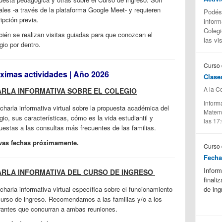
uales -a través de la plataforma Google Meet- y requieren
Podés 
ripción previa.
inform
Colegi
ién se realizan visitas guiadas para que conozcan el
las vi
gio por dentro.
Curso 
ximas actividades | Año 2026
Clase
A la C
RLA INFORMATIVA SOBRE EL COLEGIO
Inform
charla informativa virtual sobre la propuesta académica del
Matemá
gio, sus características, cómo es la vida estudiantil y
las 17:
uestas a las consultas más frecuentes de las familias.
vas fechas próximamente.
Curso 
Fecha
Inform
RLA INFORMATIVA DEL CURSO DE INGRESO
finali
charla informativa virtual específica sobre el funcionamiento
de ing
curso de ingreso. Recomendamos a las familias y/o a los
rantes que concurran a ambas reuniones.