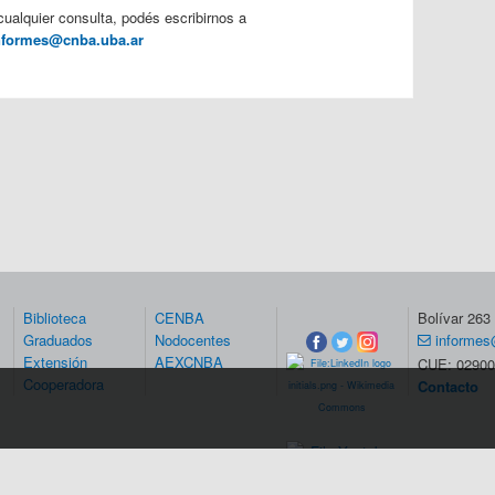
cualquier consulta, podés escribirnos a
nformes@cnba.uba.ar
Biblioteca
CENBA
Bolívar 26
Graduados
Nodocentes
informes
Extensión
AEXCNBA
CUE: 02900
Cooperadora
Contacto