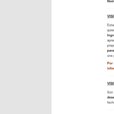
Nue
VIS
Esta
quie
Ingr
apre
prop
para
una 
Por 
info
VIS
Son 
dese
fech