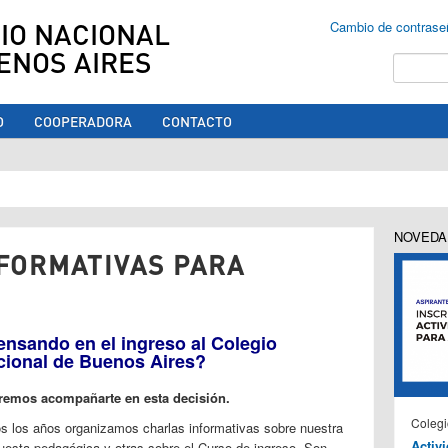
IO NACIONAL
Cambio de contrase
ENOS AIRES
Buscar
O
COOPERADORA
CONTACTO
ed aquí
NOVEDA
NFORMATIVAS PARA
nsando en el ingreso al Colegio
cional de Buenos Aires?
remos acompañarte en esta decisión.
Colegi
s los años organizamos charlas informativas sobre nuestra
Activ
uesta pedagógica y otras sobre el Curso de ingreso. S
on