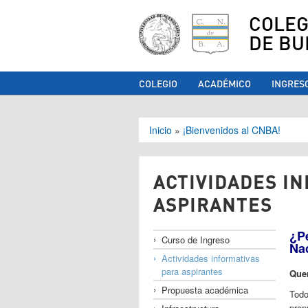
COLEG
DE BU
COLEGIO
ACADÉMICO
INGRES
Se encuentra ust
Inicio
»
¡Bienvenidos al CNBA!
ACTIVIDADES I
ASPIRANTES
¿Pe
Curso de Ingreso
Na
Actividades informativas
para aspirantes
Que
Propuesta académica
Todo
prop