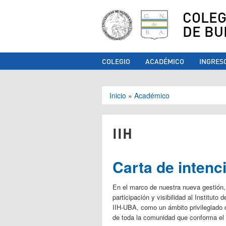
COLEG
DE BU
COLEGIO
ACADÉMICO
INGRES
Se encuentra ust
Inicio
»
Académico
IIH
Carta de intenc
En el marco de nuestra nueva gestió
participación y visibilidad al Institu
IIH-UBA, como un ámbito privilegiado 
de toda la comunidad que conforma el