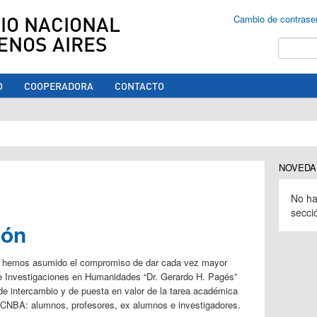
IO NACIONAL
Cambio de contrase
ENOS AIRES
Buscar
O
COOPERADORA
CONTACTO
ed aquí
NOVEDA
No ha
secci
ión
n, hemos asumido el compromiso de dar cada vez mayor
to de Investigaciones en Humanidades “Dr. Gerardo H. Pagés”
de intercambio y de puesta en valor de la tarea académica
 CNBA: alumnos, profesores, ex alumnos e investigadores.