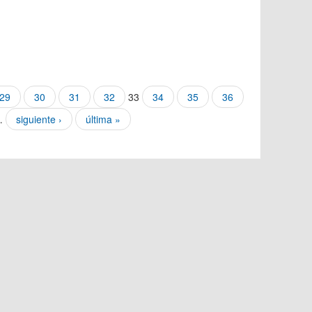
29
30
31
32
33
34
35
36
…
siguiente ›
última »