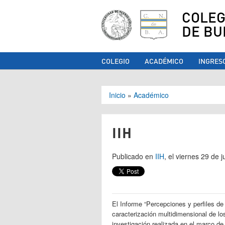
COLEG
DE BU
COLEGIO
ACADÉMICO
INGRES
Se encuentra ust
Inicio
»
Académico
IIH
Publicado en
IIH
, el viernes 29 de 
El Informe “Percepciones y perfiles de
caracterización multidimensional de lo
investigación realizada en el marco de 