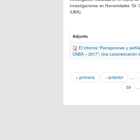
Investigaciones en Humanidades “Dr. 
(UBA).
Adjunto
El Informe “Percepciones y perfile
CNBA – 2017”: Una caracterización m
Páginas
« primera
‹ anterior
…
39