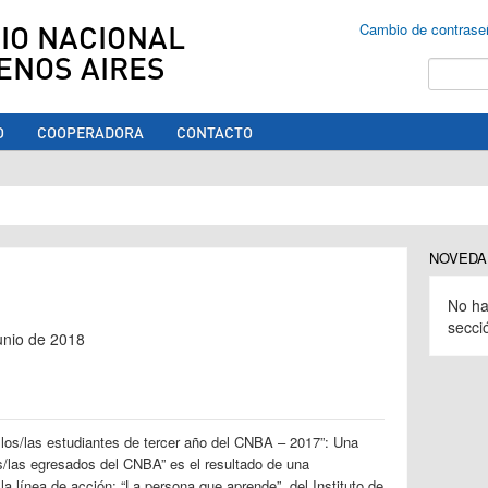
IO NACIONAL
Cambio de contrase
ENOS AIRES
Buscar
O
COOPERADORA
CONTACTO
ed aquí
NOVEDA
No ha
secci
junio de 2018
 los/las estudiantes de tercer año del CNBA – 2017”: Una
s/las egresados del CNBA” es el resultado de una
la línea de acción: “La persona que aprende”, del Instituto de