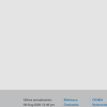
Última actualización:
Biblioteca
CENBA
08-Aug-2026 12:46 pm
Graduados
Nodocent