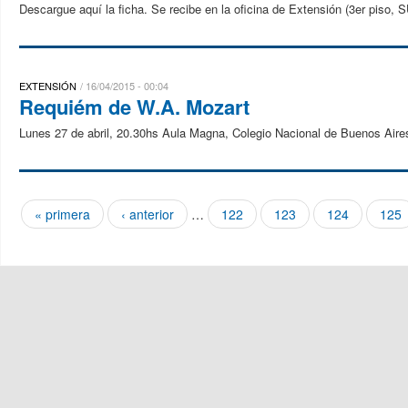
Descargue aquí la ficha. Se recibe en la oficina de Extensión (3er piso, S
EXTENSIÓN
16/04/2015 - 00:04
Requiém de W.A. Mozart
Lunes 27 de abril, 20.30hs Aula Magna, Colegio Nacional de Buenos Aire
« primera
‹ anterior
…
122
123
124
125
Páginas