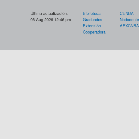
Última actualización:
Biblioteca
CENBA
08-Aug-2026 12:46 pm
Graduados
Nodocent
Extensión
AEXCNBA
Cooperadora