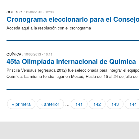
COLEGIO
12/06/2013 - 12:30
Cronograma eleccionario para el Consej
Acceda aquí a la resolución con el cronograma
QUÍMICA
10/06/2013 - 10:11
45ta Olimpíada Internacional de Química
Priscila Vensaus (egresada 2012) fue seleccionada para integrar el equipo
Química. La misma tendrá lugar en Moscú, Rusia del 15 al 24 de julio d
« primera
‹ anterior
…
141
142
143
144
Páginas