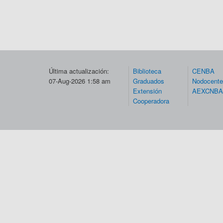
Última actualización:
Biblioteca
CENBA
07-Aug-2026 1:58 am
Graduados
Nodocent
Extensión
AEXCNBA
Cooperadora