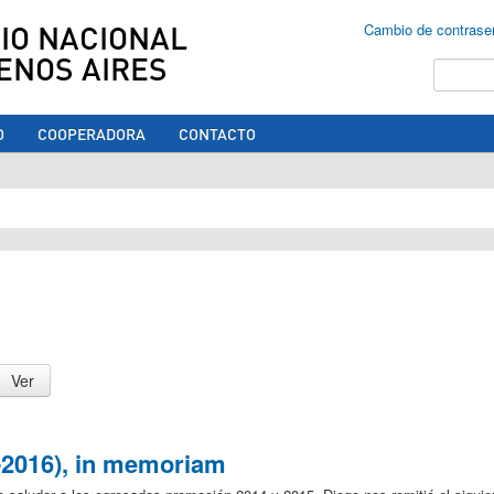
IO NACIONAL
Cambio de contrase
ENOS AIRES
Buscar
O
COOPERADORA
CONTACTO
ed aquí
-2016), in memoriam