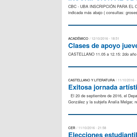
CBC - UBA INSCRIPCIÓN PARA EL CBC 2
indicada más abajo ( consultas: gro
ACADÉMICO
12/10/2016 - 18:51
Clases de apoyo juev
CASTELLANO 11.05 a 12.15: 2do año 1
CASTELLANO Y LITERATURA
11/10/2016 -
Exitosa jornada artís
El 20 de septiembre de 2016, el Depar
González y la subjefa Analía Melgar, r
CER
11/10/2016 - 21:58
Elecciones estudianti