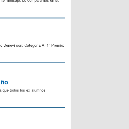
ente mensaje. Lo compartimos en su
 Denevi son: Categoría A: 1° Premio:
año
ra que todos los ex alumnos