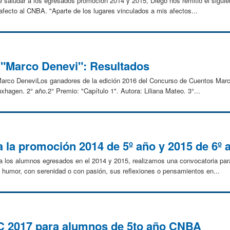
 saludar a los egresados promoción 2014 y 2015, Diego nos remitió el sigui
afecto al CNBA. "Aparte de los lugares vinculados a mis afectos...
"Marco Denevi": Resultados
rco DeneviLos ganadores de la edición 2016 del Concurso de Cuentos Marco
xhagen. 2° año.2° Premio: "Capítulo 1". Autora: Liliana Mateo. 3°...
 la promoción 2014 de 5º año y 2015 de 6º 
a los alumnos egresados en el 2014 y 2015, realizamos una convocatoria pa
 humor, con serenidad o con pasión, sus reflexiones o pensamientos en...
 2017 para alumnos de 5to año CNBA