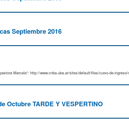
icas Septiembre 2016
astora Marcela": http://www.cnba.uba.ar/sites/default/files/curso-de-ingreso/m
 de Octubre TARDE Y VESPERTINO