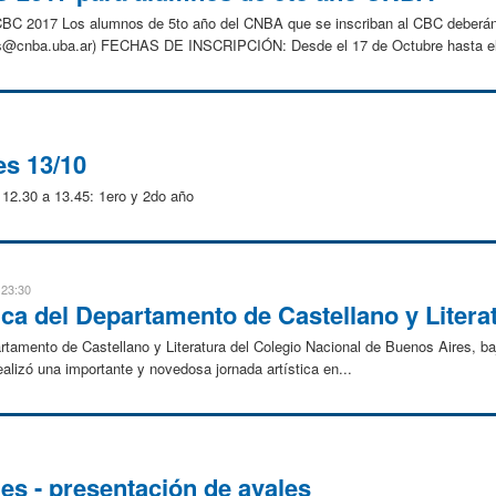
017 Los alumnos de 5to año del CNBA que se inscriban al CBC deberán rea
ses@cnba.uba.ar) FECHAS DE INSCRIPCIÓN: Desde el 17 de Octubre hasta el
es 13/10
2.30 a 13.45: 1ero y 2do año
 23:30
tica del Departamento de Castellano y Liter
tamento de Castellano y Literatura del Colegio Nacional de Buenos Aires, baj
ealizó una importante y novedosa jornada artística en...
les - presentación de avales