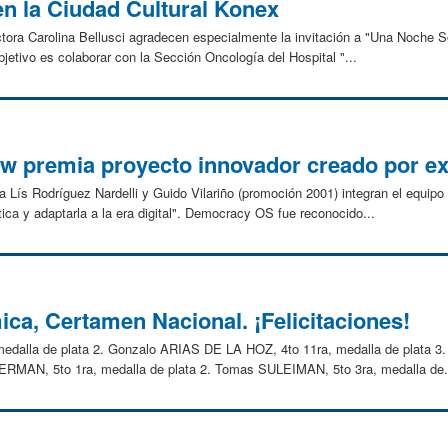
en la Ciudad Cultural Konex
ctora Carolina Bellusci agradecen especialmente la invitación a "Una Noche So
etivo es colaborar con la Sección Oncología del Hospital "...
w premia proyecto innovador creado por e
a Lís Rodríguez Nardelli y Guido Vilariño (promoción 2001) integran el equi
ica y adaptarla a la era digital". Democracy OS fue reconocido...
ca, Certamen Nacional. ¡Felicitaciones!
 medalla de plata 2. Gonzalo ARIAS DE LA HOZ, 4to 11ra, medalla de plata 3
BERMAN, 5to 1ra, medalla de plata 2. Tomas SULEIMAN, 5to 3ra, medalla de.