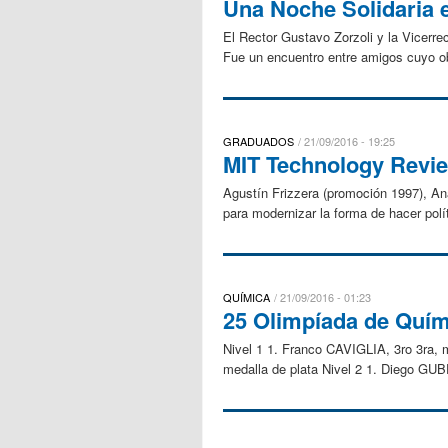
Una Noche Solidaria 
El Rector Gustavo Zorzoli y la Vicerre
Fue un encuentro entre amigos cuyo obj
GRADUADOS
21/09/2016 - 19:25
MIT Technology Revie
Agustín Frizzera (promoción 1997), An
para modernizar la forma de hacer polít
QUÍMICA
21/09/2016 - 01:23
25 Olimpíada de Quími
Nivel 1 1. Franco CAVIGLIA, 3ro 3ra,
medalla de plata Nivel 2 1. Diego GU