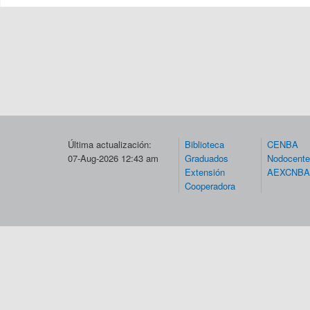
Última actualización:
Biblioteca
CENBA
07-Aug-2026 12:43 am
Graduados
Nodocent
Extensión
AEXCNBA
Cooperadora