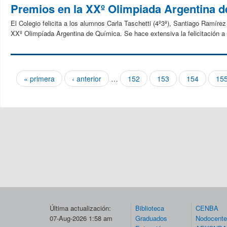
Premios en la XXº Olimpiada Argentina 
El Colegio felicita a los alumnos Carla Taschetti (4º3ª), Santiago Ramírez
XXº Olimpíada Argentina de Química. Se hace extensiva la felicitación a 
« primera
‹ anterior
…
152
153
154
15
Páginas
Última actualización:
Biblioteca
CENBA
07-Aug-2026 1:58 am
Graduados
Nodocent