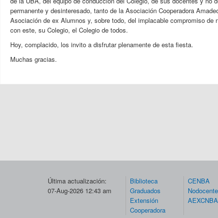
de la UBA, del equipo de conducción del Colegio, de sus docentes y no d
permanente y desinteresado, tanto de la Asociación Cooperadora Amade
Asociación de ex Alumnos y, sobre todo, del implacable compromiso de 
con este, su Colegio, el Colegio de todos.
Hoy, complacido, los invito a disfrutar plenamente de esta fiesta.
Muchas gracias.
Última actualización:
Biblioteca
CENBA
07-Aug-2026 12:43 am
Graduados
Nodocent
Extensión
AEXCNBA
Cooperadora