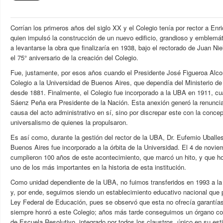
Corrían los primeros años del siglo XX y el Colegio tenía por rector a Enr
quien impulsó la construcción de un nuevo edificio, grandioso y emblem
a levantarse la obra que finalizaría en 1938, bajo el rectorado de Juan N
el 75° aniversario de la creación del Colegio.
Fue, justamente, por esos años cuando el Presidente José Figueroa Alco
Colegio a la Universidad de Buenos Aires, que dependía del Ministerio de
desde 1881. Finalmente, el Colegio fue incorporado a la UBA en 1911, c
Sáenz Peña era Presidente de la Nación. Esta anexión generó la renuncia 
causa del acto administrativo en sí, sino por discrepar este con la conce
universalismo de quienes la propulsaron.
Es así como, durante la gestión del rector de la UBA, Dr. Eufemio Uballes
Buenos Aires fue incorporado a la órbita de la Universidad. El 4 de novi
cumplieron 100 años de este acontecimiento, que marcó un hito, y qu
uno de los más importantes en la historia de esta institución.
Como unidad dependiente de la UBA, no fuimos transferidos en 1993 a l
y, por ende, seguimos siendo un establecimiento educativo nacional que 
Ley Federal de Educación, pues se observó que esta no ofrecía garantías
siempre honró a este Colegio; años más tarde conseguimos un órgano co
de Escuela Resolutivo, integrado por todos los claustros, único en su est