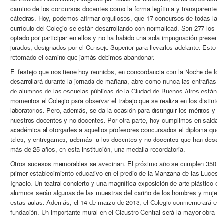
camino de los concursos docentes como la forma legítima y transparente
cátedras. Hoy, podemos afirmar orgullosos, que 17 concursos de todas la
currículo del Colegio se están desarrollando con normalidad. Son 277 los
optado por participar en ellos y no ha habido una sola impugnación presen
jurados, designados por el Consejo Superior para llevarlos adelante. Es
retomado el camino que jamás debimos abandonar.
El festejo que nos tiene hoy reunidos, en concordancia con la Noche de
desarrollará durante la jornada de mañana, abre como nunca las entrañas
de alumnos de las escuelas públicas de la Ciudad de Buenos Aires están
momentos el Colegio para observar el trabajo que se realiza en los distin
laboratorios. Pero, además, se da la ocasión para distinguir los méritos 
nuestros docentes y no docentes. Por otra parte, hoy cumplimos en salda
académica al otorgarles a aquellos profesores concursados el diploma q
tales, y entregamos, además, a los docentes y no docentes que han desar
más de 25 años, en esta institución, una medalla recordatoria.
Otros sucesos memorables se avecinan. El próximo año se cumplen 350 
primer establecimiento educativo en el predio de la Manzana de las Luces
Ignacio. Un teatral concierto y una magnífica exposición de arte plástic
alumnos serán algunas de las muestras del cariño de los hombres y muje
estas aulas. Además, el 14 de marzo de 2013, el Colegio conmemorará el
fundación. Un importante mural en el Claustro Central será la mayor obra