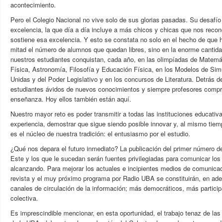
acontecimiento.
Pero el Colegio Nacional no vive solo de sus glorias pasadas. Su desafí
excelencia, la que día a día incluye a más chicos y chicas que nos rec
sostiene esa excelencia. Y esto se constata no solo en el hecho de que h
mitad el número de alumnos que quedan libres, sino en la enorme cantid
nuestros estudiantes conquistan, cada año, en las olimpíadas de Matemát
Física, Astronomía, Filosofía y Educación Física, en los Modelos de Si
Unidas y del Poder Legislativo y en los concursos de Literatura. Detrás 
estudiantes ávidos de nuevos conocimientos y siempre profesores compr
enseñanza. Hoy ellos también están aquí.
Nuestro mayor reto es poder transmitir a todas las instituciones educativ
experiencia, demostrar que sigue siendo posible innovar y, al mismo tiem
es el núcleo de nuestra tradición: el entusiasmo por el estudio.
¿Qué nos depara el futuro inmediato? La publicación del primer número de 
Este y los que le sucedan serán fuentes privilegiadas para comunicar l
alcanzando. Para mejorar los actuales e incipientes medios de comunicac
revista y el muy próximo programa por Radio UBA se constituirán, en adel
canales de circulación de la información; más democráticos, más particip
colectiva.
Es imprescindible mencionar, en esta oportunidad, el trabajo tenaz de las