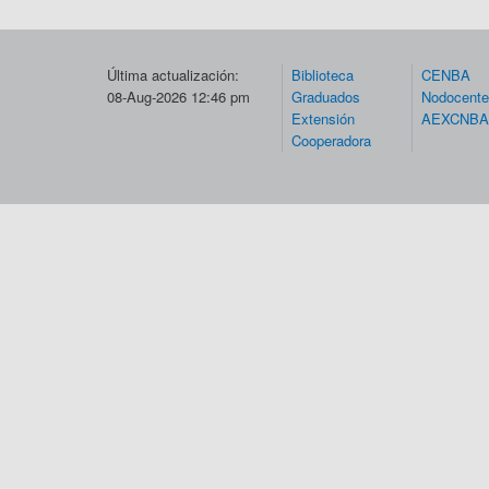
Última actualización:
Biblioteca
CENBA
08-Aug-2026 12:46 pm
Graduados
Nodocent
Extensión
AEXCNBA
Cooperadora