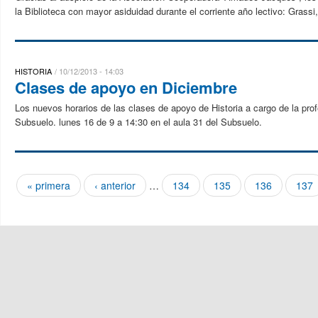
la Biblioteca con mayor asiduidad durante el corriente año lectivo: Grassi
HISTORIA
10/12/2013 - 14:03
Clases de apoyo en Diciembre
Los nuevos horarios de las clases de apoyo de Historia a cargo de la prof
Subsuelo. lunes 16 de 9 a 14:30 en el aula 31 del Subsuelo.
« primera
‹ anterior
…
134
135
136
137
Páginas