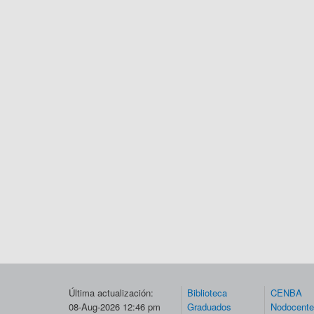
Última actualización:
Biblioteca
CENBA
08-Aug-2026 12:46 pm
Graduados
Nodocent