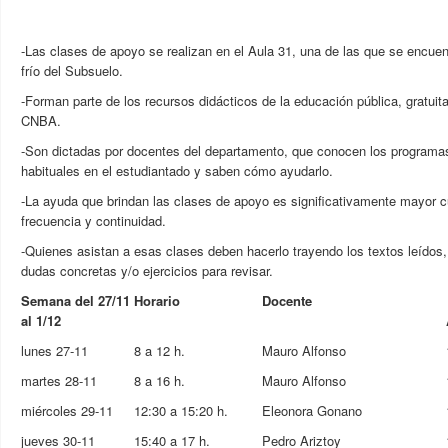
-Las clases de apoyo se realizan en el Aula 31, una de las que se encuen
frío del Subsuelo.
-Forman parte de los recursos didácticos de la educación pública, gratuita
CNBA.
-Son dictadas por docentes del departamento, que conocen los programas 
habituales en el estudiantado y saben cómo ayudarlo.
-La ayuda que brindan las clases de apoyo es significativamente mayor c
frecuencia y continuidad.
-Quienes asistan a esas clases deben hacerlo trayendo los textos leídos,
dudas concretas y/o ejercicios para revisar.
Semana del 27/11
Horario
Docente
al 1/12
lunes 27-11
8 a 12 h.
Mauro Alfonso
martes 28-11
8 a 16 h.
Mauro Alfonso
miércoles 29-11
12:30 a 15:20 h.
Eleonora Gonano
jueves 30-11
15:40 a 17 h.
Pedro Ariztoy