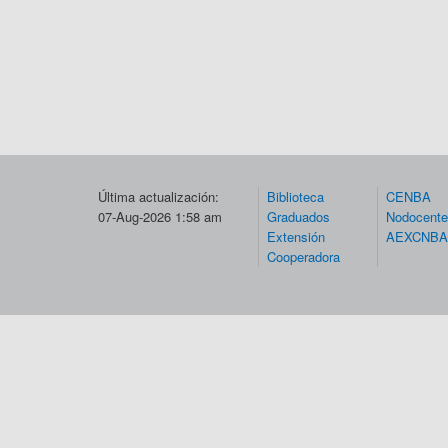
Última actualización:
Biblioteca
CENBA
07-Aug-2026 1:58 am
Graduados
Nodocent
Extensión
AEXCNBA
Cooperadora