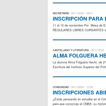
SECRETARÍA
05/11/2024 - 09:01
INSCRIPCIÓN PARA
11 al 15 de noviembre Por Mesa de En
REGULARES LIBRES CURSANTES inscri
CASTELLANO Y LITERATURA
04/11/2024 -
ALMA FOLGUERA H
La alumna Alma Folguera Hecht, de 2º. 
Escritura del Instituto Superior del Pr
COMUNIDAD
04/11/2024 - 10:33
INSCRIPCIONES AB
¿Estás pensando en estudiar en el Cole
para que conozcas el CNBA: su his​​toria