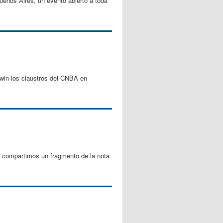
Buenos Aires, un evento abierto a toda
rwin los claustros del CNBA en
s compartimos un fragmento de la nota