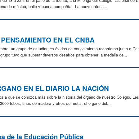
1 de 18 a 22h, en el patio de la fuente, a la Milonga del Colegio Nacional de 
lena de música, baile y buena compañía. La convocatoria...
L PENSAMIENTO EN EL CNBA
embre, un grupo de estudiantes ávidos de conocimiento recorrieron junto a Da
rupo tuvo que superar diversos desafíos para obtener la medalla de...
RGANO EN EL DIARIO LA NACIÓN
nos a que se conozca más sobre la historia del órgano de nuestro Colegio. Le
3600 tubos, unos de madera y otros de metal, el órgano del...
sa de la Educación Pública