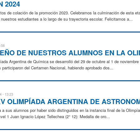
 2024
tos de colación de la promoción 2023. Celebramos la culminación de esta e
uestros estudiantes a lo largo de su trayectoria escolar. Felicitamos a...
:58
EÑO DE NUESTROS ALUMNOS EN LA OLI
ada Argentina de Química se desarrolló del 29 de octubre al 1 de noviembre d
s participaron del Certamen Nacional, habiendo aprobado dos...
4 - 13:23
XV OLIMPÍADA ARGENTINA DE ASTRONO
 a sus alumnos por haber sido distinguidos en la instancia final de la Olimp
vel 1 Juan Ignacio López Tellechea (2° 12): Medalla de oro...