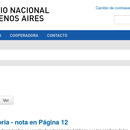
IO NACIONAL
Cambio de contrase
ENOS AIRES
Buscar
O
COOPERADORA
CONTACTO
ed aquí
ia - nota en Página 12