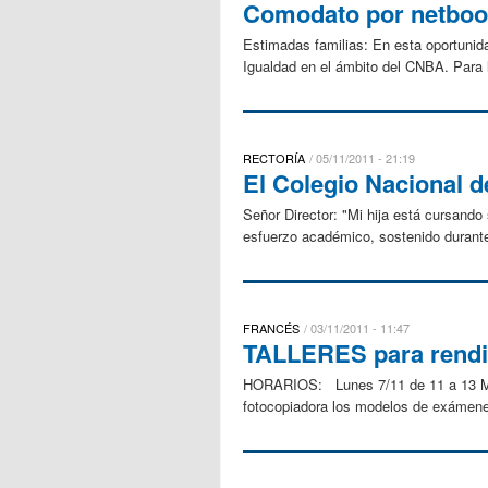
Comodato por netbo
Estimadas familias: En esta oportuni
Igualdad en el ámbito del CNBA. Para l
RECTORÍA
05/11/2011 - 21:19
El Colegio Nacional d
Se­ñor Di­rec­tor: "Mi hija está cursan
esfuerzo académico, sostenido durante
FRANCÉS
03/11/2011 - 11:47
TALLERES para rend
HORARIOS: Lunes 7/11 de 11 a 13 Mar
fotocopiadora los modelos de exámenes