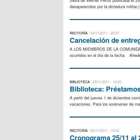
(Nota de Werner Pertot publicada el 2
desaparecidos por la dictadura milita
RECTORÍA
24/11/2011 - 20:37
Cancelación de entreg
A LOS MIEMBROS DE LA COMUNIDAD ED
ocurridos en el día de la fecha. Alred
BIBLIOTECA
23/11/2011 - 10:00
Biblioteca: Préstamo
A partir del jueves 1 de diciembre co
vacaciones. Para los exámenes de mar
RECTORÍA
22/11/2011 - 15:42
Cronograma 25/11 al 