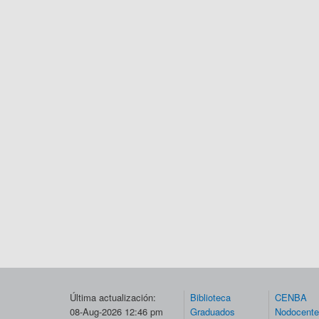
Última actualización:
Biblioteca
CENBA
08-Aug-2026 12:46 pm
Graduados
Nodocent