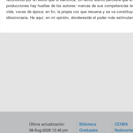
producciones hay huellas de los autores: marcas de sus competencias le
vida, voces de época; en fin, la propia voz que resuena y se va constitu
idiosincrasia. He aquí, en mi opinión, dondereside el poder más estimulant
Última actualización:
Biblioteca
CENBA
08-Aug-2026 12:46 pm
Graduados
Nodocent