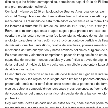
dibujos que les habían correspondido, compilados bajo el título de El libro 
una gran repercusión editorial.
Corría el invierno de 2016 en la ciudad de Buenos Aires cuando los alum
años del Colegio Nacional de Buenos Aires fueron invitados a repetir la p
mencionada. El resultado de esta motivadora experiencia es la maravillosa
los lectores disfrutarán: El libro de los libros de 1°3°, 1°6°, 1°9°, 1°10° y 1
Entrar en el misterio que cada imagen sugiere para producir un texto escrit
escritura o a la lectura como tema fue la consigna. Algunos de los alumno
al dibujo, para otros la ilustración constituyó un punto de partida o de lleg
de misterio, cuentos fantásticos, relatos de aventuras, poemas melodioso
reflexiones de tinte ensayístico y hasta crónicas policiales surgieron de e
Es emocionante y alentador comprobar el poder de imaginación de estos j
capacidad de inventar mundos posibles y verosímiles a través de origina
de la realidad. Un viaje de ida y vuelta entre un dibujo sugerente y la pa
da vida en los textos.
La escritura de invención en la escuela debe buscar su lugar en la intersec
como impulso y las reglas de la lengua como límite; es por esto queprev
presentado, cada autor tomó decisiones acerca de la pertinencia del form
elegido, sobre la composición del personaje y sus acciones, así como de
del vocabularioy del campo semántico, sin perder de vista las convencion
puntuación.
Seguramente, detrás de cada uno de estos textos, cada escritor podrá re
reconocido por un estilo que lo identifica. Un lector atento percibirá que 