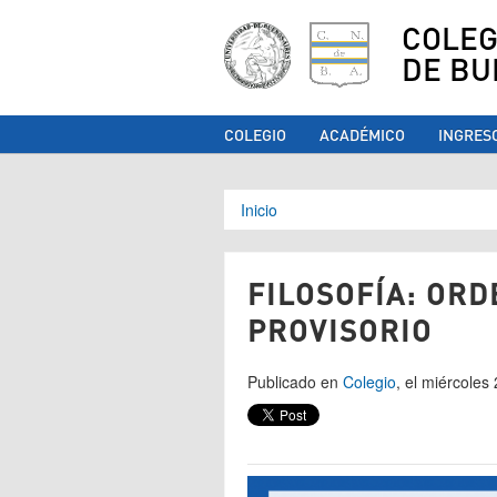
COLEG
DE BU
COLEGIO
ACADÉMICO
INGRES
Se encuentra ust
Inicio
FILOSOFÍA: ORD
PROVISORIO
Publicado en
Colegio
, el miércole