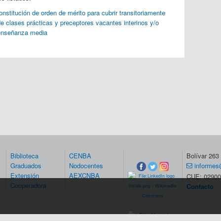
stitución de orden de mérito para cubrir transitoriamente
e clases prácticas y preceptores vacantes interinos y/o
 enseñanza media
Biblioteca
CENBA
Bolívar 26
Graduados
Nodocentes
informes
Extensión
AEXCNBA
CUE: 02900
Cooperadora
Contacto