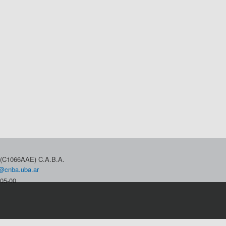
3 (C1066AAE) C.A.B.A.
@cnba.uba.ar
05-00