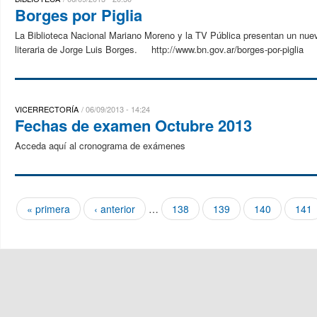
Borges por Piglia
La Biblioteca Nacional Mariano Moreno y la TV Pública presentan un nuevo 
literaria de Jorge Luis Borges. http://www.bn.gov.ar/borges-por-piglia
VICERRECTORÍA
06/09/2013 - 14:24
Fechas de examen Octubre 2013
Acceda aquí al cronograma de exámenes
« primera
‹ anterior
…
138
139
140
141
Páginas