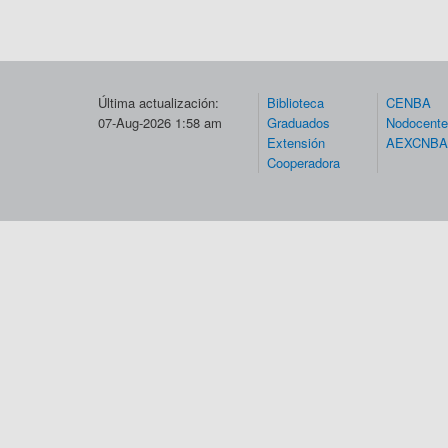
Última actualización:
Biblioteca
CENBA
07-Aug-2026 1:58 am
Graduados
Nodocent
Extensión
AEXCNBA
Cooperadora