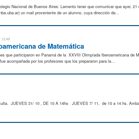
legio Nacional de Buenos Aires: Lamento tener que comunicar que ayer, 21 de
cnba.uba.ar) un mail proveniente de un alumno, cuya dirección de...
- 12:49
roamericana de Matemática
enes que participaron en Panamá de la XXVIII Olimpíada Iberoamericana de M
fue acompañada por los profesores que los prepararon para la...
nsulta. JUEVES 31/ 10 , DE 10 A 14hs JUEVES 7/ 11, de 10 a 14 hs. Ambas 