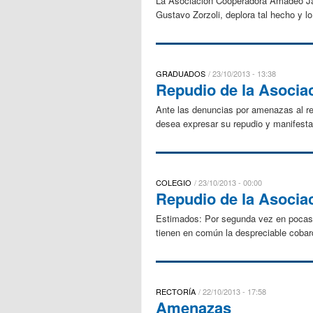
La Asociación Cooperadora Amadeo Jacq
Gustavo Zorzoli, deplora tal hecho y l
GRADUADOS
23/10/2013 - 13:38
Repudio de la Asocia
Ante las denuncias por amenazas al r
desea expresar su repudio y manifestar
COLEGIO
23/10/2013 - 00:00
Repudio de la Asocia
Estimados: Por segunda vez en pocas 
tienen en común la despreciable cobard
RECTORÍA
22/10/2013 - 17:58
Amenazas