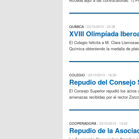
Acceda aquí a las convocatorias: 1) P
QUÍMICA
23/10/2013 - 22:38
XVIII Olimpíada Iber
El Colegio felicita a M. Clara Llamosa
Química obteniendo la medalla de plata.
COLEGIO
23/10/2013 - 16:30
Repudio del Consejo 
El Consejo Superior repudió los actos 
amenazas recibidas por el rector Zorzo
COOPERADORA
23/10/2013 - 13:42
Repudio de la Asocia