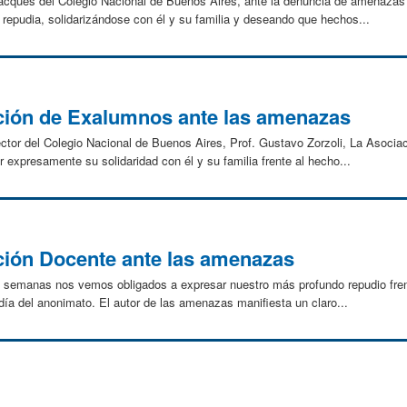
ues del Colegio Nacional de Buenos Aires, ante la denuncia de amenazas re
o repudia, solidarizándose con él y su familia y deseando que hechos...
ción de Exalumnos ante las amenazas
ector del Colegio Nacional de Buenos Aires, Prof. Gustavo Zorzoli, La Asoc
 expresamente su solidaridad con él y su familia frente al hecho...
ción Docente ante las amenazas
semanas nos vemos obligados a expresar nuestro más profundo repudio frent
ía del anonimato. El autor de las amenazas manifiesta un claro...