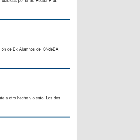
cibidas por el Sr. Rector Prof.
iación de Ex Alumnos del CNdeBA
e a otro hecho violento. Los dos