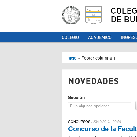
COLEG
DE BU
COLEGIO
ACADÉMICO
INGRES
Se encuentra ust
Inicio
»
Footer columna 1
NOVEDADES
Sección
CONCURSOS
23/10/2013 - 22:50
Concurso de la Facult